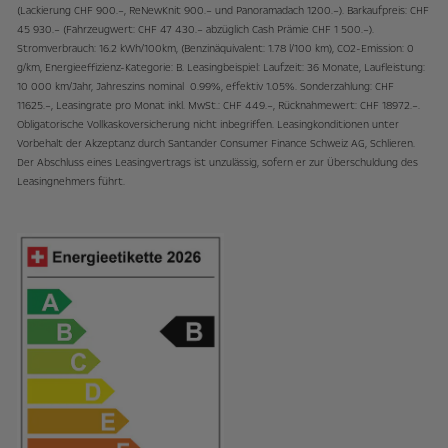
(Lackierung CHF 900.–, ReNewKnit 900.– und Panoramadach 1200.–). Barkaufpreis: CHF
45 930.– (Fahrzeugwert: CHF 47 430.– abzüglich Cash Prämie CHF 1 500.–).
Stromverbrauch: 16.2 kWh/100km, (Benzinäquivalent: 1.78 l/100 km), CO2-Emission: 0
g/km, Energieeffizienz-Kategorie: B. Leasingbeispiel: Laufzeit: 36 Monate, Laufleistung:
10 000 km/Jahr, Jahreszins nominal 0.99%, effektiv 1.05%. Sonderzahlung: CHF
11625.–, Leasingrate pro Monat inkl. MwSt.: CHF 449.–, Rücknahmewert: CHF 18972.–.
Obligatorische Vollkaskoversicherung nicht inbegriffen. Leasingkonditionen unter
Vorbehalt der Akzeptanz durch Santander Consumer Finance Schweiz AG, Schlieren.
Der Abschluss eines Leasingvertrags ist unzulässig, sofern er zur Überschuldung des
Leasingnehmers führt.