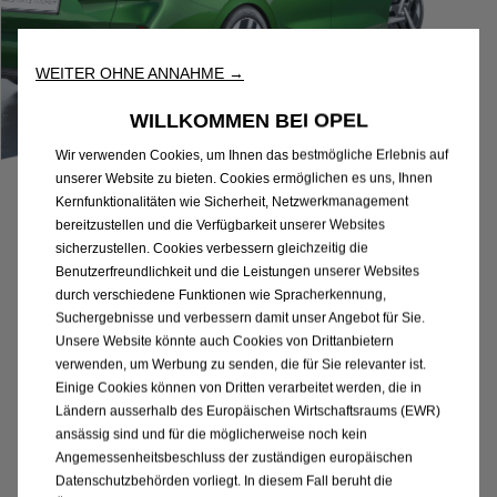
WEITER OHNE ANNAHME →
WILLKOMMEN BEI OPEL
Wir verwenden Cookies, um Ihnen das bestmögliche Erlebnis auf
unserer Website zu bieten. Cookies ermöglichen es uns, Ihnen
Kernfunktionalitäten wie Sicherheit, Netzwerkmanagement
bereitzustellen und die Verfügbarkeit unserer Websites
sicherzustellen. Cookies verbessern gleichzeitig die
Benutzerfreundlichkeit und die Leistungen unserer Websites
durch verschiedene Funktionen wie Spracherkennung,
Suchergebnisse und verbessern damit unser Angebot für Sie.
Unsere Website könnte auch Cookies von Drittanbietern
Astra Sports Tourer Edition, 1.2 Direct Injection Turbo Hybrid 48 V mit Elektrisches 6-
verwenden, um Werbung zu senden, die für Sie relevanter ist.
Gang-Doppelkupplungsgetriebe (eDCT), 107 kW (145 PS). Barkaufpreis: CHF 35 250.–
Einige Cookies können von Dritten verarbeitet werden, die in
(Fahrzeugwert: CHF 36 750.– abzüglich Cash Prämie CHF 1 500.–). Treibstoffverbrauch:
Ländern ausserhalb des Europäischen Wirtschaftsraums (EWR)
5.8 l/100 km, CO2-Emission: 131 g/km, Energieeffizienz-Kategorie: E. Leasingbeispiel:
ansässig sind und für die möglicherweise noch kein
Laufzeit: 36 Monate, Laufleistung: 10 000 km/Jahr, Jahreszins nominal 2.99%, effektiv
3.09%. Sonderzahlung: CHF 8805.–, Leasingrate pro Monat inkl. MwSt.: CHF 359.–,
Angemessenheitsbeschluss der zuständigen europäischen
Rücknahmewert: CHF 15803.–. Obligatorische Vollkaskoversicherung nicht inbegriffen.
Datenschutzbehörden vorliegt. In diesem Fall beruht die