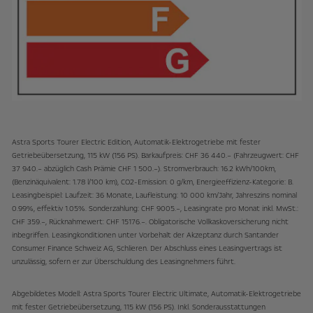
Astra Sports Tourer Electric Edition, Automatik-Elektrogetriebe mit fester
Getriebeübersetzung, 115 kW (156 PS). Barkaufpreis: CHF 36 440.– (Fahrzeugwert: CHF
37 940.– abzüglich Cash Prämie CHF 1 500.–). Stromverbrauch: 16.2 kWh/100km,
(Benzinäquivalent: 1.78 l/100 km), CO2-Emission: 0 g/km, Energieeffizienz-Kategorie: B.
Leasingbeispiel: Laufzeit: 36 Monate, Laufleistung: 10 000 km/Jahr, Jahreszins nominal
0.99%, effektiv 1.05%. Sonderzahlung: CHF 9005.–, Leasingrate pro Monat inkl. MwSt.:
CHF 359.–, Rücknahmewert: CHF 15176.–. Obligatorische Vollkaskoversicherung nicht
inbegriffen. Leasingkonditionen unter Vorbehalt der Akzeptanz durch Santander
Consumer Finance Schweiz AG, Schlieren. Der Abschluss eines Leasingvertrags ist
unzulässig, sofern er zur Überschuldung des Leasingnehmers führt.
Abgebildetes Modell: Astra Sports Tourer Electric Ultimate, Automatik-Elektrogetriebe
mit fester Getriebeübersetzung, 115 kW (156 PS). Inkl. Sonderausstattungen