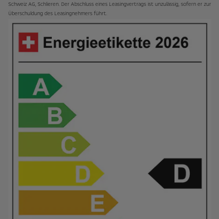
Schweiz AG, Schlieren. Der Abschluss eines Leasingvertrags ist unzulässig, sofern er zur
Überschuldung des Leasingnehmers führt.