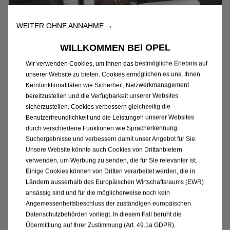
WEITER OHNE ANNAHME →
WILLKOMMEN BEI OPEL
Wir verwenden Cookies, um Ihnen das bestmögliche Erlebnis auf
unserer Website zu bieten. Cookies ermöglichen es uns, Ihnen
Kernfunktionalitäten wie Sicherheit, Netzwerkmanagement
bereitzustellen und die Verfügbarkeit unserer Websites
sicherzustellen. Cookies verbessern gleichzeitig die
Benutzerfreundlichkeit und die Leistungen unserer Websites
Kleinwagen mit grossem
durch verschiedene Funktionen wie Spracherkennung,
Suchergebnisse und verbessern damit unser Angebot für Sie.
Kofferraum
Unsere Website könnte auch Cookies von Drittanbietern
verwenden, um Werbung zu senden, die für Sie relevanter ist.
Einige Cookies können von Dritten verarbeitet werden, die in
So kompakt die Opel Kleinwagen sind, überraschen sie
Ländern ausserhalb des Europäischen Wirtschaftsraums (EWR)
doch mit einem beachtlichen Kofferraumvolumen.
ansässig sind und für die möglicherweise noch kein
Den Wocheneinkauf für eine kleine Familie verstaust
Angemessenheitsbeschluss der zuständigen europäischen
Datenschutzbehörden vorliegt. In diesem Fall beruht die
du darin ebenso selbstverständlich wie einen
Übermittlung auf Ihrer Zustimmung (Art. 49.1a GDPR).
Kinderwagen.