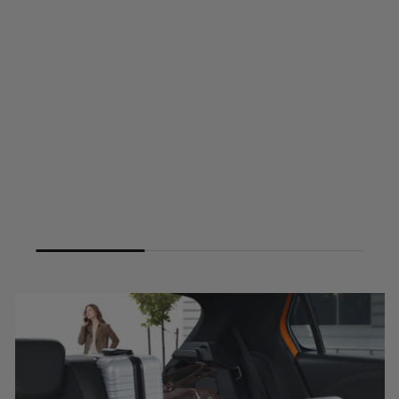
Elektromobilität umsteigen? Mit d
neuen vollelektrisch angetriebenen
Corsa Electric. Dank fortschrittliche
Technologie und leistungsstarken
Batterien bist du damit ohne Emiss
dafür mit viel Fahrfreude unterwegs
Mehr zum Corsa Electric