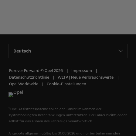
Deutsch
Forever Forward © Opel 2026
Impressum
Datenschutzrichtlinie
WLTP | Neue Verbrauchswerte
Opel Worldwide
Cookie-Einstellungen
1
Opel Assistenzsysteme sollen den Fahrer im Rahmen der
systembedingten Beschränkungen unterstützen. Der Fahrer bleibt jedoch
selbst für das Führen des Fahrzeugs verantwortlich.
Angebote allgemein gültig bis 31.08.2026 und nur bei teilnehmenden