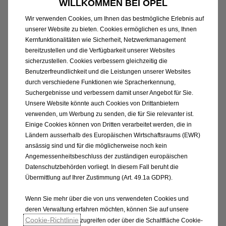
WILLKOMMEN BEI OPEL
Assistenzsysteme
Wir verwenden Cookies, um Ihnen das bestmögliche Erlebnis auf
unserer Website zu bieten. Cookies ermöglichen es uns, Ihnen
Kernfunktionalitäten wie Sicherheit, Netzwerkmanagement
1
Die fortschrittlichen Assistenzsysteme
des neuen
bereitzustellen und die Verfügbarkeit unserer Websites
Frontera wurden entwickelt, um deine Fahrt sicherer
sicherzustellen. Cookies verbessern gleichzeitig die
und bequemer zu machen. Dazu gehören zum
Benutzerfreundlichkeit und die Leistungen unserer Websites
Beispiel: Spurhalte-Assistent, automatische
durch verschiedene Funktionen wie Spracherkennung,
Suchergebnisse und verbessern damit unser Angebot für Sie.
Gefahrenbremsung, Kollisionswarnung,
Unsere Website könnte auch Cookies von Drittanbietern
Verkehrsschilderkennung, Geschwindigkeitsbegrenzer
verwenden, um Werbung zu senden, die für Sie relevanter ist.
und Aufmerksamkeitsassistent. Der GS ist zusätzlich
Einige Cookies können von Dritten verarbeitet werden, die in
mit Toter-Winkel-Warner ausgestattet.
Ländern ausserhalb des Europäischen Wirtschaftsraums (EWR)
ansässig sind und für die möglicherweise noch kein
Angemessenheitsbeschluss der zuständigen europäischen
Datenschutzbehörden vorliegt. In diesem Fall beruht die
Übermittlung auf Ihrer Zustimmung (Art. 49.1a GDPR).
Wenn Sie mehr über die von uns verwendeten Cookies und
deren Verwaltung erfahren möchten, können Sie auf unsere
Cookie-Richtlinie
zugreifen oder über die Schaltfläche Cookie-