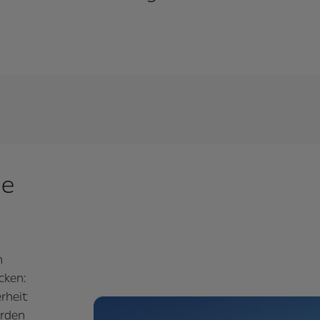
me
n
cken:
rheit
erden