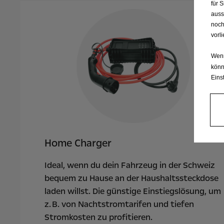
für 
auss
noch
vorl
Wenn
könn
Eins
Home Charger
Ideal, wenn du dein Fahrzeug in der Schweiz
bequem zu Hause an der Haushaltssteckdose
laden willst. Die günstige Einstiegslösung, um
z. B. von Nachtstromtarifen und tiefen
Stromkosten zu profitieren.