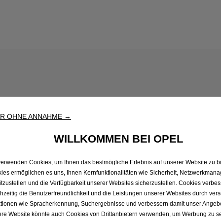
für deinen Alltag 
ER OHNE ANNAHME →
icle-Zubehör von 
WILLKOMMEN BEI OPEL
verwenden Cookies, um Ihnen das bestmögliche Erlebnis auf unserer Website zu bi
ies ermöglichen es uns, Ihnen Kernfunktionalitäten wie Sicherheit, Netzwerkman
 Zubehör, das das Laden zu Hause und unterwegs einfacher 
itzustellen und die Verfügbarkeit unserer Websites sicherzustellen. Cookies verbe
chzeitig die Benutzerfreundlichkeit und die Leistungen unserer Websites durch ver
und deinen Reisen passt.
tionen wie Spracherkennung, Suchergebnisse und verbessern damit unser Angebot
re Website könnte auch Cookies von Drittanbietern verwenden, um Werbung zu s