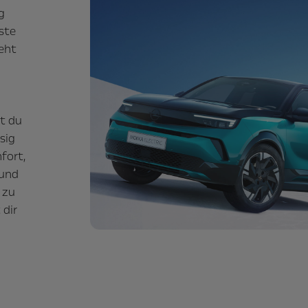
g
ste
eht
st du
sig
fort,
 und
 zu
 dir