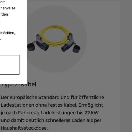
dern
cherweise
örden
.
 möchten,
-
Typ-2-Kabel
Der europäische Standard und für öffentliche
Ladestationen ohne festes Kabel. Ermöglicht
je nach Fahrzeug Ladeleistungen bis 22 kW
und damit deutlich schnelleres Laden als per
Haushaltssteckdose.