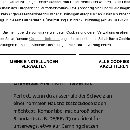
Sie relevanter ist. Einige Cookies können von Dritten verarbeitet werden, die in Län
erhalb des Europäischen Wirtschaftsraums (EWR) ansässig sind und für die mögli
 kein Angemessenheitsbeschluss der zuständigen europäischen Datenschutzbeh
iegt. In diesem Fall beruht die Übermittlung auf Ihrer Zustimmung (Art. 49.1a GDPR)
 Sie mehr über die von uns verwendeten Cookies und deren Verwaltung erfahren
Cookie-Richtlinie
en Sie auf unsere
zugreifen oder über die Schaltfläche Cookie
tellungen Nutzer-individuelle Einstellungen zur Cookie-Nutzung treffen:
MEINE EINSTELLUNGEN
ALLE COOKIES
VERWALTEN
AKZEPTIEREN
Universal Premium Travel Kit
Perfekt, wenn du ausserhalb der Schweiz an
einer normalen Haushaltssteckdose laden
möchtest. Kompatibel mit europäischen
Standards (z. B. DE/FR/IT) und ideal für
unterwegs, etwa auf Campingplätzen.