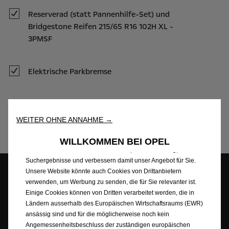
Reserverad (statt Pannenhilfe-Set) und
Bridgestone Reifen 215/65 R16 102H XL -
3PMSF
Elektrische Parkbremse
Wir verwenden Cookies, um Ihnen das bestmögliche Erlebnis auf
unserer Website zu bieten. Cookies ermöglichen es uns, Ihnen
Kernfunktionalitäten wie Sicherheit, Netzwerkmanagement
Übersicht
bereitzustellen und die Verfügbarkeit unserer Websites
WEITER OHNE ANNAHME →
sicherzustellen. Cookies verbessern gleichzeitig die
Benutzerfreundlichkeit und die Leistungen unserer Websites
WILLKOMMEN BEI OPEL
durch verschiedene Funktionen wie Spracherkennung,
Suchergebnisse und verbessern damit unser Angebot für Sie.
Unsere Website könnte auch Cookies von Drittanbietern
verwenden, um Werbung zu senden, die für Sie relevanter ist.
Konfigurator
Händlersuche
Probefahrt
Einige Cookies können von Dritten verarbeitet werden, die in
vereinbaren
Ländern ausserhalb des Europäischen Wirtschaftsraums (EWR)
ansässig sind und für die möglicherweise noch kein
Angemessenheitsbeschluss der zuständigen europäischen