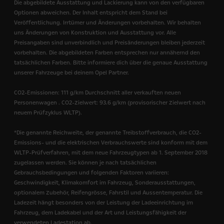
Die abgebildete Ausstattung und Lackierung kann von den verfügbaren
Optionen abweichen. Der Inhalt entspricht dem Stand bei
Veröffentlichung. Irrtümer und Änderungen vorbehalten. Wir behalten
uns Änderungen von Konstruktion und Ausstattung vor. Alle
Preisangaben sind unverbindlich und Preisänderungen bleiben jederzeit
vorbehalten. Die abgebildeten Farben entsprechen nur annähernd den
tatsächlichen Farben. Bitte informiere dich über die genaue Ausstattung
unserer Fahrzeuge bei deinem Opel Partner.
CO2-Emissionen: 111 g/km Durchschnitt aller verkauften neuen
Personenwagen . CO2-Zielwert: 93.6 g/km (provisorischer Zielwert nach
neuem Prüfzyklus WLTP).
*Die genannte Reichweite, der genannte Treibstoffverbrauch, die CO2-
Emissions- und die elektrischen Verbrauchswerte sind konform mit dem
WLTP-Prüfverfahren, mit dem neue Fahrzeugtypen ab 1. September 2018
zugelassen werden.
Sie können je nach tatsächlichen
Gebrauchsbedingungen und folgenden Faktoren variieren:
Geschwindigkeit, Klimakomfort im Fahrzeug, Sonderausstattungen,
optionalem Zubehör, Reifengrösse, Fahrstil und Aussentemperatur. Die
Ladezeit hängt besonders von der Leistung der Ladeeinrichtung im
Fahrzeug, dem Ladekabel und der Art und Leistungsfähigkeit der
verwendeten Ladestation ab.