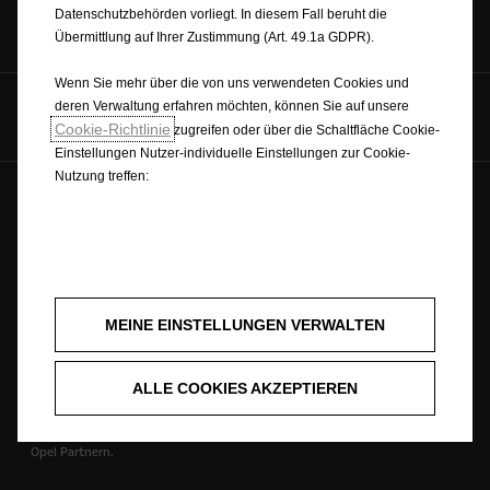
Datenschutzbehörden vorliegt. In diesem Fall beruht die
Angebot anfragen
Preislisten
Newsletter
Übermittlung auf Ihrer Zustimmung (Art. 49.1a GDPR).
Wenn Sie mehr über die von uns verwendeten Cookies und
deren Verwaltung erfahren möchten, können Sie auf unsere
Opel auf
Cookie-Richtlinie
zugreifen oder über die Schaltfläche Cookie-
Einstellungen Nutzer-individuelle Einstellungen zur Cookie-
Nutzung treffen:
Deutsch
Forever Forward © Opel 2026
Impressum
Datenschutzrichtlinie
WLTP | Neue Verbrauchswerte
MEINE EINSTELLUNGEN VERWALTEN
Opel Worldwide
Cookie-Einstellungen
ALLE COOKIES AKZEPTIEREN
Angebote allgemein gültig bis 31.08.2026 und nur bei teilnehmenden
Opel Partnern.