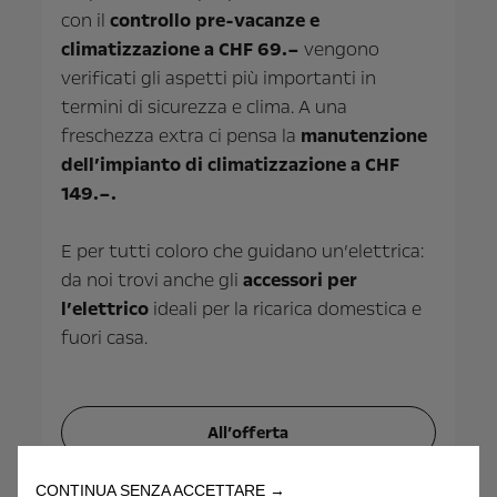
con il
controllo pre-vacanze e
climatizzazione a CHF 69.–
vengono
verificati gli aspetti più importanti
in
termini di sicurezza e clima. A una
freschezza extra ci pensa la
manutenzione
dell’impianto di climatizzazione a CHF
149.–.
E per tutti coloro che guidano un’elettrica:
da noi trovi
anche gli
accessori per
l’elettrico
ideali per la ricarica domestica e
fuori casa.
All’offerta
CONTINUA SENZA ACCETTARE →