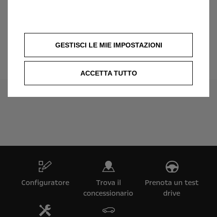
Trova il partner Opel più vicino a te
GESTISCI LE MIE IMPOSTAZIONI
Trova il tuo partner Opel
ACCETTA TUTTO
Configuratore
Trova il
Prenota un test
concessionario
drive