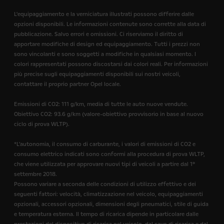
L'equipaggiamento e la verniciatura illustrati possono differire dalle
opzioni disponibili. Le informazioni contenute sono corrette alla data di
pubblicazione. Salvo errori e omissioni. Ci riserviamo il diritto di
apportare modifiche di design ed equipaggiamento. Tutti i prezzi non
sono vincolanti e sono soggetti a modifiche in qualsiasi momento. I
colori rappresentati possono discostarsi dai colori reali. Per informazioni
più precise sugli equipaggiamenti disponibili sui nostri veicoli,
contattare il proprio partner Opel locale.
Emissioni di CO2: 111 g/km, media di tutte le auto nuove vendute.
Obiettivo CO2: 93.6 g/km (valore-obiettivo provvisorio in base al nuovo
ciclo di prova WLTP).
*L'autonomia, il consumo di carburante, i valori di emissioni di CO2 e
consumo elettrico indicati sono conformi alla procedura di prova WLTP,
che viene utilizzata per approvare nuovi tipi di veicoli a partire dal 1°
settembre 2018.
Possono variare a seconda delle condizioni di utilizzo effettivo e dei
seguenti fattori: velocità, climatizzazione nel veicolo, equipaggiamenti
opzionali, accessori opzionali, dimensioni degli pneumatici, stile di guida
e temperatura esterna. Il tempo di ricarica dipende in particolare dalle