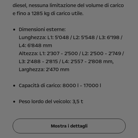
diesel, nessuna limitazione del volume di carico
e fino a 1285 kg di carico utile.
Dimensioni esterne:
Lunghezza: L1: 5'048 / L2: 5'548 / L3: 6'198 /
L4: 6'848 mm
Altezza: L1: 2'307 - 2'500 / L2: 2'500 - 2'749 /
L3: 2'488 - 2'815 / L4: 2'557 - 2'808 mm,
Larghezza: 2'470 mm
Capacità di carico: 8000 l - 17000 l
Peso lordo del veicolo: 3,5 t
Mostra i dettagli