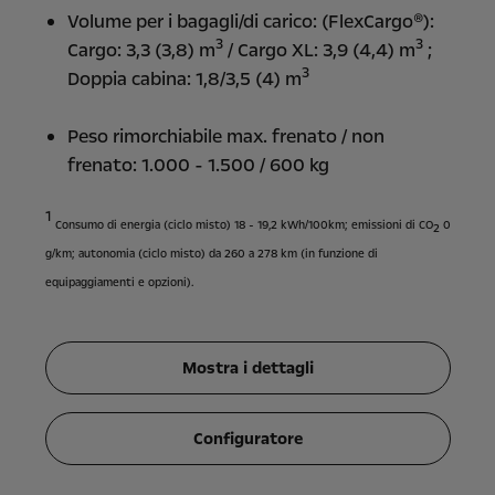
Volume per i bagagli/di carico: (FlexCargo®):
3
3
Cargo: 3,3 (3,8) m
/ Cargo XL: 3,9 (4,4) m
;
3
Doppia cabina: 1,8/3,5 (4) m
Peso rimorchiabile max. frenato / non
frenato: 1.000 - 1.500 / 600 kg
1
Consumo di energia (ciclo misto) 18 - 19,2 kWh/100km; emissioni di CO
0
2
g/km; autonomia (ciclo misto) da 260 a 278 km (in funzione di
equipaggiamenti e opzioni).
Mostra i dettagli
Configuratore