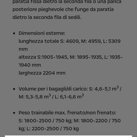
paratia fissa dietro la seconda fila o una panca
posteriore pieghevole che funge da paratia
dietro la seconda fila di sedili.
Dimensioni esterne:
lunghezza totale S: 4609, M: 4959, L: 5309
mm
altezza S:1905-1945, M: 1895-1935, L: 1935-
1940 mm
larghezza 2204 mm
3
Volume per i bagagli/di carico: S: 4,6-5,1 m
/
3
3
M: 5,3-5,8 m
/ L: 6,1-6,6 m
Peso trainabile max. frenato/non frenato:
S: 1800-2500 / 750 kg; M: 1800-2200 / 750
kg; L: 2200-2500 / 750 kg