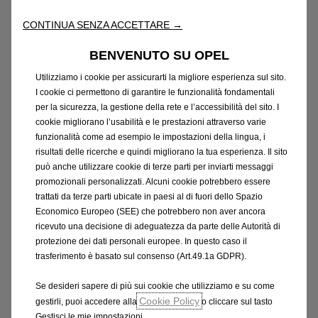
CONTINUA SENZA ACCETTARE →
Mostra i dettagli
BENVENUTO SU OPEL
Utilizziamo i cookie per assicurarti la migliore esperienza sul sito.
Configuratore
I cookie ci permettono di garantire le funzionalità fondamentali
per la sicurezza, la gestione della rete e l’accessibilità del sito. I
cookie migliorano l’usabilità e le prestazioni attraverso varie
funzionalità come ad esempio le impostazioni della lingua, i
risultati delle ricerche e quindi migliorano la tua esperienza. Il sito
può anche utilizzare cookie di terze parti per inviarti messaggi
promozionali personalizzati. Alcuni cookie potrebbero essere
trattati da terze parti ubicate in paesi al di fuori dello Spazio
Economico Europeo (SEE) che potrebbero non aver ancora
ricevuto una decisione di adeguatezza da parte delle Autorità di
protezione dei dati personali europee. In questo caso il
trasferimento è basato sul consenso (Art.49.1a GDPR).
Se desideri sapere di più sui cookie che utilizziamo e su come
Cookie Policy
gestirli, puoi accedere alla
o cliccare sul tasto
L’illustrazione mostra un colore speciale. Disponibilità a seconda della
Gestisci le mie impostazioni.