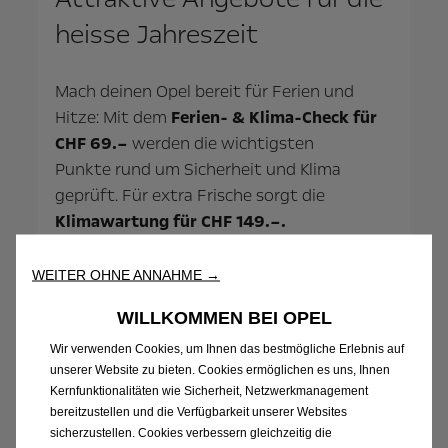
heisse Jahreszeit
Mach deinen Opel bereit für Ferien und
Hitze: Mit dem
Ferien-
& Klima-Check für
CHF 69.–
werden die wichtigsten
Punkte rund um Sicherheit und Klima
geprüft. Für extra Frische sorgt die
Klimawartung für CHF 149.–.
Und für alle, die elektrisch unterwegs sind:
WEITER OHNE ANNAHME →
Bei uns findest
du auch passendes
WILLKOMMEN BEI OPEL
Elektrozubehör
fürs Laden zu Hause und
unterwegs.
Wir verwenden Cookies, um Ihnen das bestmögliche Erlebnis auf
unserer Website zu bieten. Cookies ermöglichen es uns, Ihnen
Kernfunktionalitäten wie Sicherheit, Netzwerkmanagement
bereitzustellen und die Verfügbarkeit unserer Websites
sicherzustellen. Cookies verbessern gleichzeitig die
Zum Angebot