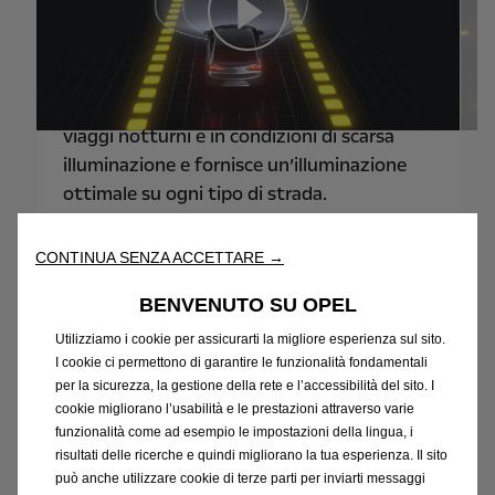
I fari a LED di Opel sono luminosi, sicuri e
I
intelligenti. Il nostro sistema di
v
illuminazione anteriore adattivo offre una
d
migliore visibilità complessiva durante i
t
viaggi notturni e in condizioni di scarsa
illuminazione e fornisce un’illuminazione
ottimale su ogni tipo di strada.
CONTINUA SENZA ACCETTARE →
BENVENUTO SU OPEL
Videocamera a 180° o 360°
Utilizziamo i cookie per assicurarti la migliore esperienza sul sito.
I cookie ci permettono di garantire le funzionalità fondamentali
Il sistema di videocamera di retromarcia
I
per la sicurezza, la gestione della rete e l’accessibilità del sito. I
panoramica a 180° si attiva non appena
cookie migliorano l’usabilità e le prestazioni attraverso varie
viene impostata la retromarcia; la
p
funzionalità come ad esempio le impostazioni della lingua, i
funzionalità segnala al guidatore se ci sono
L
risultati delle ricerche e quindi migliorano la tua esperienza. Il sito
può anche utilizzare cookie di terze parti per inviarti messaggi
pericoli o pedoni nelle vicinanze, rendendo
s