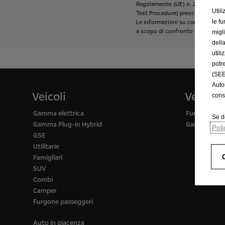
Regolamento
(UE)
n.
2017/1153
e
Utili
Test
Procedure)
prescritta
al
fine
le fu
Le
informazioni
su
consumi
ed
e
a
scopo
di
confronto
tra
i
diversi
migl
della
util
potr
(SEE
Auto
Veicoli
Veicoli
cons
Gamma elettrica
Furgone
Se d
Gamma Plug-in Hybrid
Gamma veico
Poli
GSE
Utilitarie
Famigliari
SUV
Combi
Camper
Furgone passeggeri
Auto in giacenza