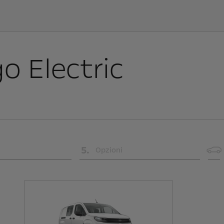
o Electric
5
.
Opzioni