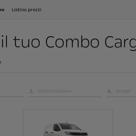
re
Listino prezzi
 il tuo Combo Carg
a
3
.
4
.
Motorizzazione
Design