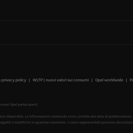
a privacy policy
WLTP | nuovi valori sui consumi
Opel worldwide
P
ionari Opel partecipanti.
ioni disponibili. Le informazioni contenute sono corrette alla data di pubblicazione. S
getti a modifiche in qualsiasi momento. I colori rappresentati possono discostarsi d