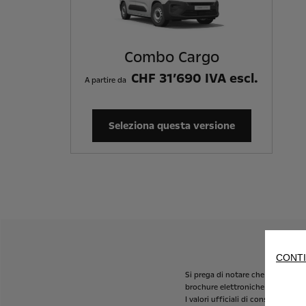
Combo Cargo
CHF 31’690 IVA escl.
A partire da
Seleziona questa versione
CONTI
Si
prega
di
notare
che
alcuni
mode
brochure
elettroniche
sono
a
vos
I
valori
ufficiali
di
consumo
di
ca