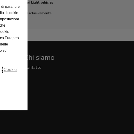
ldwide
harmonised
Light
vehicles
 di garantire
ito. I cookie
ngono
utilizzate
esclusivamente
impostazioni
nche
cookie
mico Europeo
delle
o sul
Chi siamo
Contatto
Cookie
lla