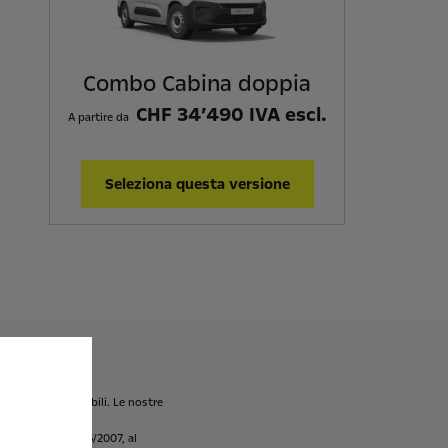
Combo Cabina doppia
CHF 34’490 IVA escl.
A partire da
Seleziona questa versione
ente
non
disponibili.
Le
nostre
amento
(CE)
n.
715/2007,
al