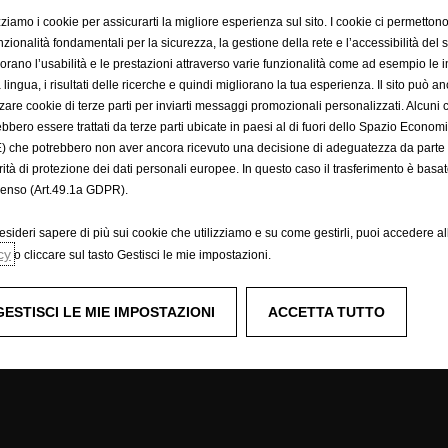
al
Regolamento
(UE)
n.
2017/1151
utilizzando
la
procedura
di
misurazione
WLTP
(Wor
zziamo i cookie per assicurarti la migliore esperienza sul sito. I cookie ci permettono
di
garantire
la
comparabilità
con
altri
veicoli.
nzionalità fondamentali per la sicurezza, la gestione della rete e l’accessibilità del s
missioni
non
si
riferiscono
a
un
singolo
veicolo
e
non
fanno
parte
dell'offerta,
ma
ve
tipi
di
veicolo.
iorano l’usabilità e le prestazioni attraverso varie funzionalità come ad esempio le 
 lingua, i risultati delle ricerche e quindi migliorano la tua esperienza. Il sito può a
izzare cookie di terze parti per inviarti messaggi promozionali personalizzati. Alcuni 
ebbero essere trattati da terze parti ubicate in paesi al di fuori dello Spazio Econo
) che potrebbero non aver ancora ricevuto una decisione di adeguatezza da parte 
rità di protezione dei dati personali europee. In questo caso il trasferimento è basat
 commerciali
Mondo Opel
enso (Art.49.1a GDPR).
Mobilità elettrica
esideri sapere di più sui cookie che utilizziamo e su come gestirli, puoi accedere a
li commerciali
Video sulle tecnologie
cy
o cliccare sul tasto Gestisci le mie impostazioni.
OpelConnect
Infotainment
GESTISCI LE MIE IMPOSTAZIONI
ACCETTA TUTTO
Concept cars
Opel Classic