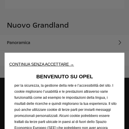
Nuovo Grandland
Panoramica
Configuratore
CONTINUA SENZA ACCETTARE →
Utilizziamo i cookie per assicurarti la migliore esperienza sul sito.
BENVENUTO SU OPEL
I cookie ci permettono di garantire le funzionalità fondamentali
per la sicurezza, la gestione della rete e l’accessibilità del sito. I
cookie migliorano l’usabilità e le prestazioni attraverso varie
funzionalità come ad esempio le impostazioni della lingua, i
Configuratore
Trova il
Prenota un test
risultati delle ricerche e quindi migliorano la tua esperienza. Il sito
concessionario
drive
può anche utilizzare cookie di terze parti per inviarti messaggi
promozionali personalizzati. Alcuni cookie potrebbero essere
trattati da terze parti ubicate in paesi al di fuori dello Spazio
Richiedi un
Listino prezzi
Newsletter
Economico Europeo (SEE) che potrebbero non aver ancora