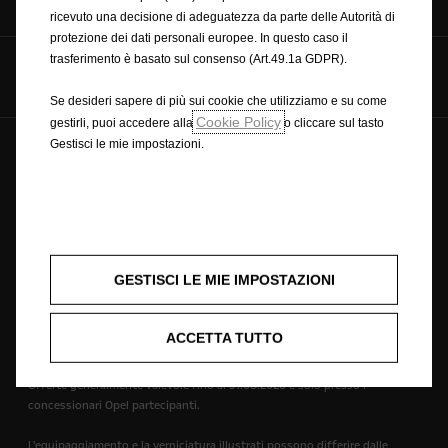
preventivo
ricevuto una decisione di adeguatezza da parte delle Autorità di
protezione dei dati personali europee. In questo caso il
trasferimento è basato sul consenso (Art.49.1a GDPR).
Seguici su
Se desideri sapere di più sui cookie che utilizziamo e su come
Cookie Policy
gestirli, puoi accedere alla
o cliccare sul tasto
Gestisci le mie impostazioni.
Italiano
Forever Forward © Opel 2026
Impressum
Condizioni della privacy policy
GESTISCI LE MIE IMPOSTAZIONI
WLTP | nuovi valori sui consumi
Opel worldwide
Preferenze sui cookie
ACCETTA TUTTO
Offerte generalmente valevole fino al 31.08.2026 e solo presso i
concessionari Opel partecipanti.
L'equipaggiamento e la verniciatura illustrati possono differire dalle