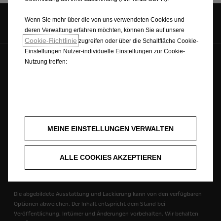
Opel auf
Wenn Sie mehr über die von uns verwendeten Cookies und
deren Verwaltung erfahren möchten, können Sie auf unsere
Cookie-Richtlinie
zugreifen oder über die Schaltfläche Cookie-
Einstellungen Nutzer-individuelle Einstellungen zur Cookie-
Nutzung treffen:
Deutsch
Forever Forward © Opel 2026
Impressum
Datenschutzrichtlinie
WLTP | Neue Verbrauchswerte
Opel Worldwide
Cookie-Einstellungen
MEINE EINSTELLUNGEN VERWALTEN
ALLE COOKIES AKZEPTIEREN
Angebote allgemein gültig bis 31.08.2026 und nur bei teilnehmenden
Opel Partnern.
Die abgebildete Ausstattung und Lackierung kann von den verfügbaren
Optionen abweichen. Der Inhalt entspricht dem Stand bei
Veröffentlichung. Irrtümer und Änderungen vorbehalten. Wir behalten