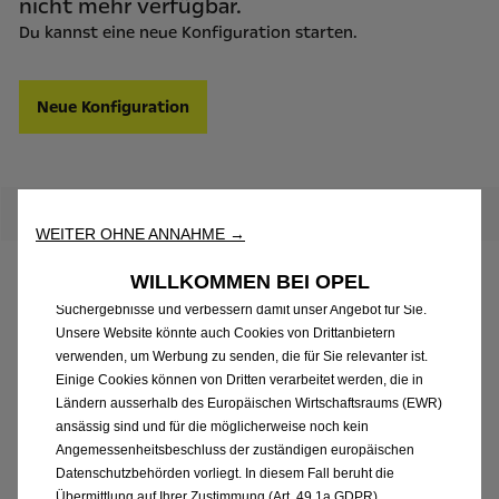
nicht mehr verfügbar.
Du kannst eine neue Konfiguration starten.
Neue Konfiguration
Wir verwenden Cookies, um Ihnen das bestmögliche Erlebnis auf
unserer Website zu bieten. Cookies ermöglichen es uns, Ihnen
Kernfunktionalitäten wie Sicherheit, Netzwerkmanagement
bereitzustellen und die Verfügbarkeit unserer Websites
WEITER OHNE ANNAHME →
sicherzustellen. Cookies verbessern gleichzeitig die
Benutzerfreundlichkeit und die Leistungen unserer Websites
WILLKOMMEN BEI OPEL
durch verschiedene Funktionen wie Spracherkennung,
Neuer Grandland
Suchergebnisse und verbessern damit unser Angebot für Sie.
Unsere Website könnte auch Cookies von Drittanbietern
verwenden, um Werbung zu senden, die für Sie relevanter ist.
Übersicht
Einige Cookies können von Dritten verarbeitet werden, die in
Ländern ausserhalb des Europäischen Wirtschaftsraums (EWR)
ansässig sind und für die möglicherweise noch kein
Preisliste
Angemessenheitsbeschluss der zuständigen europäischen
Datenschutzbehörden vorliegt. In diesem Fall beruht die
Übermittlung auf Ihrer Zustimmung (Art. 49.1a GDPR).