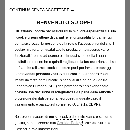
CONTINUA SENZA ACCETTARE →
BENVENUTO SU OPEL
Utilizziamo i cookie per assicurarti la migliore esperienza sul sito.
I cookie ci permettono di garantire le funzionalità fondamentali
per la sicurezza, la gestione della rete e l’accessibilità del sito. I
cookie migliorano l’usabilità e le prestazioni attraverso varie
funzionalità come ad esempio le impostazioni della lingua, i
risultati delle ricerche e quindi migliorano la tua esperienza. Il sito
può anche utilizzare cookie di terze parti per inviarti messaggi
promozionali personalizzati. Alcuni cookie potrebbero essere
trattati da terze parti ubicate in paesi al di fuori dello Spazio
Economico Europeo (SEE) che potrebbero non aver ancora
Partnership con il Comune di
ricevuto una decisione di adeguatezza da parte delle Autorità di
Silvaplana
protezione dei dati personali europee. In questo caso il
trasferimento è basato sul consenso (Art.49.1a GDPR).
Perché la passione unisce
Se desideri sapere di più sui cookie che utilizziamo e su come
Cookie Policy
gestirli, puoi accedere alla
o cliccare sul tasto
Gestisci le mie impostazioni.