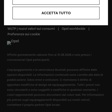
Italiano
ACCETTA TUTTO
Forever Forward © Opel 2026
Impressum
Condizioni della privacy policy
WLTP | nuovi valori sui consumi
Opel worldwide
Preferenze sui cookie
Offerte generalmente valevole fino al 31.08.2026 e solo presso i
concessionari Opel partecipanti.
L'equipaggiamento e la verniciatura illustrati possono differire dalle
opzioni disponibili. Le informazioni contenute sono corrette alla data di
pubblicazione. Salvo errori e omissioni. Ci riserviamo il diritto di
apportare modifiche di design ed equipaggiamento. Tutti i prezzi non
sono vincolanti e sono soggetti a modifiche in qualsiasi momento. I
colori rappresentati possono discostarsi dai colori reali. Per informazioni
più precise sugli equipaggiamenti disponibili sui nostri veicoli,
contattare il proprio partner Opel locale.