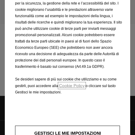
Le
informazioni
su
consumi
ed
emissioni
non
si
per la sicurezza, la gestione della rete e l’accessibilità del sito. I
riferiscono
a
un
singolo
veicolo
e
non
fanno
parte
cookie migliorano l’usabilità e le prestazioni attraverso varie
dell'offerta,
ma
vengono
utilizzate
esclusivamente
a
funzionalità come ad esempio le impostazioni della lingua, i
scopo
di
confronto
tra
i
diversi
tipi
di
veicolo.
risultati delle ricerche e quindi migliorano la tua esperienza. Il sito
può anche utilizzare cookie di terze parti per inviarti messaggi
promozionali personalizzati. Alcuni cookie potrebbero essere
Movano Electric
trattati da terze parti ubicate in paesi al di fuori dello Spazio
Economico Europeo (SEE) che potrebbero non aver ancora
ricevuto una decisione di adeguatezza da parte delle Autorità di
Panoramica
protezione dei dati personali europee. In questo caso il
trasferimento è basato sul consenso (Art.49.1a GDPR).
Listino prezzi
Se desideri sapere di più sui cookie che utilizziamo e su come
Cookie Policy
gestirli, puoi accedere alla
o cliccare sul tasto
Gestisci le mie impostazioni.
Seguici su
GESTISCI LE MIE IMPOSTAZIONI