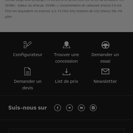
Combo Cargo 4X4 by Dangel, 1.5 Diesel, AT8, 96 kW (130 ch). Vente au comptant: CHF
35'990.- (Valeur du véhicule: 35'990.-). Consommation de carburant (mixte) 5.5-6.6
l/100 km (équivalent en essence: 6.3-7.5 l/100 km), émission de CO2 (mixte) 156-174
g/km.
Configurateur
Trouver une
Demander un
concession
essai
Demander un
List de prix
Newsletter
devis
Suis-nous sur