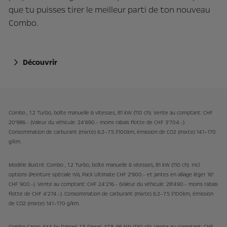
que tu puisses tirer le meilleur parti de ton nouveau
Combo.
Découvrir
Combo , 1.2 Turbo, boîte manuelle 6 vitesses, 81 kW (110 ch). Vente au comptant: CHF
20'986.- (Valeur du véhicule: 24'690.- moins rabais flotte de CHF 3'704.-).
Consommation de carburant (mixte) 6.2–7.5 l/100km, émission de CO2 (mixte) 141–170
g/km.
Modèle illustré: Combo , 1.2 Turbo, boîte manuelle 6 vitesses, 81 kW (110 ch). Incl.
options (Peinture spéciale n/a, Pack Ultimate CHF 2'900.- et jantes en alliage léger 16"
CHF 900.-). Vente au comptant: CHF 24'216.- (Valeur du véhicule: 28'490.- moins rabais
flotte de CHF 4'274.-). Consommation de carburant (mixte) 6.2–7.5 l/100km, émission
de CO2 (mixte) 141–170 g/km.