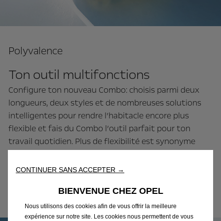
Polyvalence
Ton outil multifonctions
Configure ton nouveau Combo: choisis parmi deux
longueurs, deux styles et de nombreuses solutions
intelligentes pour rendre l’habitacle encore plus
flexible et fais du Combo l’outil parfait pour ton
travail quotidien. Plus de flexibilité est synonyme
d’excellence.
CONTINUER SANS ACCEPTER →
BIENVENUE CHEZ OPEL
Plus d’infos
Nous utilisons des cookies afin de vous offrir la meilleure
expérience sur notre site. Les cookies nous permettent de vous