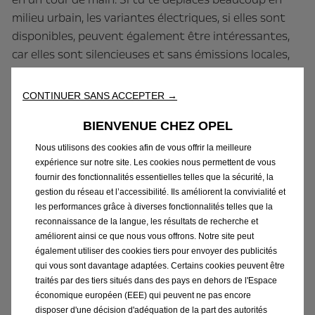
milieu urbain, les variantes électriques, si elles sont
disponibles, peuvent également être intéressantes,
car elles sont silencieuses et sans émissions locales,
ce qui rend le quotidien d’une navette
particulièrement agréable. Tu bénéficies ainsi d’un
CONTINUER SANS ACCEPTER →
concept de véhicule entièrement conçu pour le
BIENVENUE CHEZ OPEL
transport de personnes, tout en restant flexible si
tes besoins changent à court terme.
Nous utilisons des cookies afin de vous offrir la meilleure
expérience sur notre site. Les cookies nous permettent de vous
fournir des fonctionnalités essentielles telles que la sécurité, la
gestion du réseau et l’accessibilité. Ils améliorent la convivialité et
les performances grâce à diverses fonctionnalités telles que la
reconnaissance de la langue, les résultats de recherche et
améliorent ainsi ce que nous vous offrons. Notre site peut
également utiliser des cookies tiers pour envoyer des publicités
Particulier: loisirs et aventures en
qui vous sont davantage adaptées. Certains cookies peuvent être
plein air
traités par des tiers situés dans des pays en dehors de l'Espace
économique européen (EEE) qui peuvent ne pas encore
disposer d'une décision d'adéquation de la part des autorités