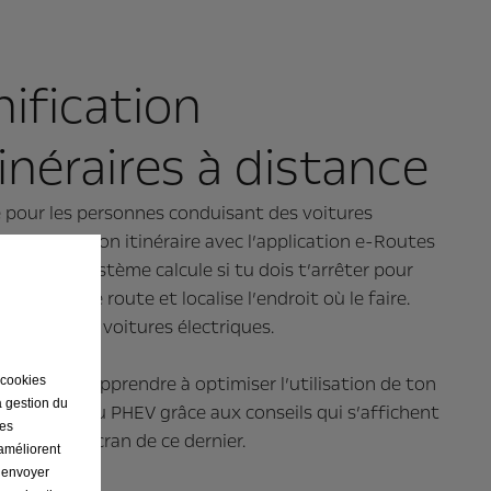
nification
tinéraires à distance
e pour les personnes conduisant des voitures
es: planifie ton itinéraire avec l’application e-Routes
partir. Le système calcule si tu dois t’arrêter pour
 en cours de route et localise l’endroit où le faire.
t pour les voitures électriques.
galement apprendre à optimiser l’utilisation de ton
 cookies
a gestion du
électrique ou PHEV grâce aux conseils qui s’affichent
ses
ment sur l’écran de ce dernier.
 améliorent
r envoyer