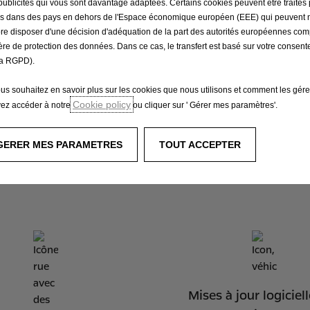
publicités qui vous sont davantage adaptées. Certains cookies peuvent être traités 
és dans des pays en dehors de l'Espace économique européen (EEE) qui peuvent 
re disposer d'une décision d'adéquation de la part des autorités européennes co
ère de protection des données. Dans ce cas, le transfert est basé sur votre consent
a RGPD).
onnalités populai
ous souhaitez en savoir plus sur les cookies que nous utilisons et comment les gére
Cookie policy
ez accéder à notre
ou cliquer sur ' Gérer mes paramètres'.
ONE
GERER MES PARAMETRES
TOUT ACCEPTER
Mises à jour logiciel