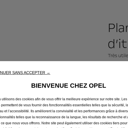
Pla
d’i
Très util
électriqu
avant de 
NUER SANS ACCEPTER →
recharger
BIENVENUE CHEZ OPEL
Uniquemen
Tu peux é
 utilisons des cookies afin de vous offrir la meilleure expérience sur notre site. Les
 permettent de vous fournir des fonctionnalités essentielles telles que la sécurité, l
véhicule 
u et l’accessibilité. Ils améliorent la convivialité et les performances grâce à diver
régulière
tionnalités telles que la reconnaissance de la langue, les résultats de recherche et
i ce que nous vous offrons. Notre site peut également utiliser des cookies tiers pou