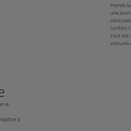
Prends la
une journ
caniculai
confort c
tout est 
voitures 
e
er le
 répéter à