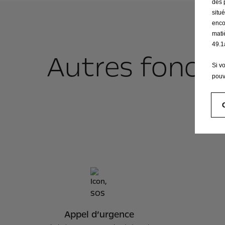
des 
situ
enco
mati
49.1
Autres foncti
Si v
pouv
Appel d’urgence