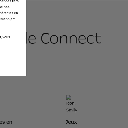
par des tiers
ne pas
mpétentes en
ement (art.
res de Connect
r, vous
les en
Jeux