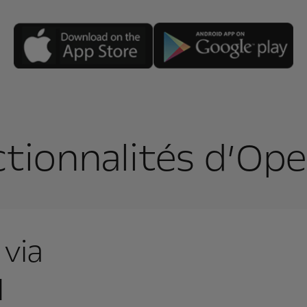
nctionnalités d’Op
 via
l