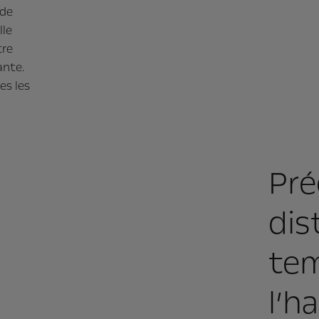
 de
lle
tre
ante.
es les
Pré
dis
tem
l’h