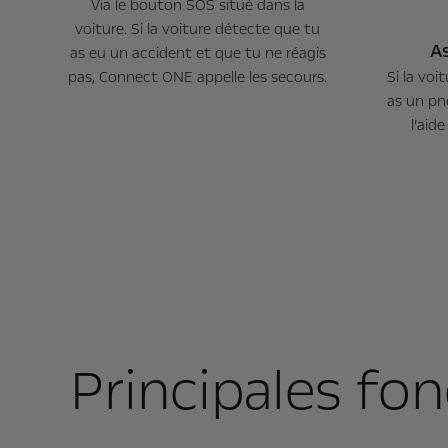
Via le bouton SOS situé dans la
voiture. Si la voiture détecte que tu
As
as eu un accident et que tu ne réagis
pas, Connect ONE appelle les secours.
Si la vo
as un pn
l’aid
Principales fo