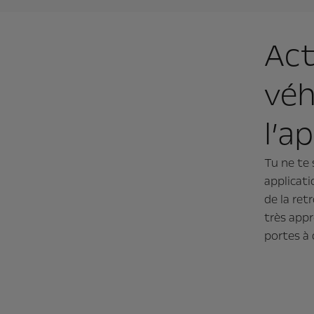
Act
véh
l’a
Tu ne te 
applicati
de la ret
très appr
portes à 