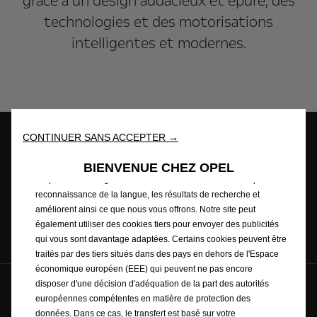
grâce à un design audacieux et épuré, des
technologies et des motorisations
intelligentes et modernes.
Nous utilisons des cookies afin de vous offrir la meilleure
expérience sur notre site. Les cookies nous permettent de vous
CONTINUER SANS ACCEPTER →
fournir des fonctionnalités essentielles telles que la sécurité, la
Configurateur
Trouver une
Demander un
gestion du réseau et l’accessibilité. Ils améliorent la convivialité et
BIENVENUE CHEZ OPEL
concession
essai
les performances grâce à diverses fonctionnalités telles que la
reconnaissance de la langue, les résultats de recherche et
améliorent ainsi ce que nous vous offrons. Notre site peut
également utiliser des cookies tiers pour envoyer des publicités
Demander un
List de prix
Newsletter
qui vous sont davantage adaptées. Certains cookies peuvent être
devis
traités par des tiers situés dans des pays en dehors de l'Espace
économique européen (EEE) qui peuvent ne pas encore
disposer d'une décision d'adéquation de la part des autorités
Suis-nous sur
européennes compétentes en matière de protection des
données. Dans ce cas, le transfert est basé sur votre