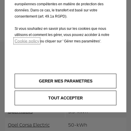
rapide influencent la durée de vie. Avec Opel, tu
européennes compétentes en matière de protection des
données. Dans ce cas, le transfert est basé sur votre
bénéficies d’une garantie batterie de huit ans ou de
consentement (art. 49.1a RGPD).
160 000 km sur au moins 70% de la capacité de
charge d’origine.
Si vous souhaitez en savoir plus sur les cookies que nous
utilisons et comment les gérer, vous pouvez accéder à notre
Cookie policy
ou cliquer sur ' Gérer mes paramètres'.
Les capacités des batteries de nos
voitures électriques Opel se situent
actuellement entre 5,5 kWh et 75 kWh.
GERER MES PARAMETRES
En détail:
TOUT ACCEPTER
Opel Rocks
5.5-kWh
Opel Corsa Electric
50-kWh