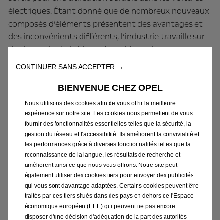
électriques. Étant donné que de nombreux nouveaux
composés d’éléments présentent des avantages et
des inconvénients différents, l’industrie travaille sur
des batteries hybrides qui combinent les avantages
de différentes chimies cellulaires grâce à un contrôle
CONTINUER SANS ACCEPTER →
intelligent. Les cellules classiques au lithium-cobalt-
manganèse et les cellules au sodium forment par
BIENVENUE CHEZ OPEL
exemple une batterie hybride.
Nous utilisons des cookies afin de vous offrir la meilleure
expérience sur notre site. Les cookies nous permettent de vous
La chimie cellulaire est une caractéristique spécifique.
fournir des fonctionnalités essentielles telles que la sécurité, la
gestion du réseau et l’accessibilité. Ils améliorent la convivialité et
La forme de la batterie est différente, chacune
les performances grâce à diverses fonctionnalités telles que la
présentant des avantages spécifiques: cellules
reconnaissance de la langue, les résultats de recherche et
rondes, cellules parallélépipédiques, lames. Mais,
améliorent ainsi ce que nous vous offrons. Notre site peut
quelle que soit la forme d’une batterie moderne, elles
également utiliser des cookies tiers pour envoyer des publicités
qui vous sont davantage adaptées. Certains cookies peuvent être
ont toutes une longue durée de vie comprise entre
traités par des tiers situés dans des pays en dehors de l'Espace
200 000 km et environ 450 000 km. La taille de la
économique européen (EEE) qui peuvent ne pas encore
batterie et la fréquence des processus de recharge
disposer d'une décision d'adéquation de la part des autorités