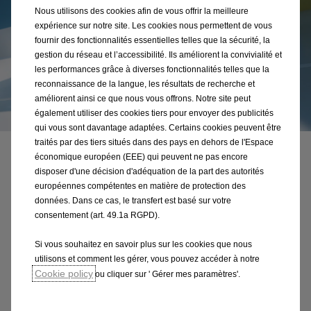
Nous utilisons des cookies afin de vous offrir la meilleure
expérience sur notre site. Les cookies nous permettent de vous
fournir des fonctionnalités essentielles telles que la sécurité, la
gestion du réseau et l’accessibilité. Ils améliorent la convivialité et
les performances grâce à diverses fonctionnalités telles que la
reconnaissance de la langue, les résultats de recherche et
améliorent ainsi ce que nous vous offrons. Notre site peut
également utiliser des cookies tiers pour envoyer des publicités
qui vous sont davantage adaptées. Certains cookies peuvent être
traités par des tiers situés dans des pays en dehors de l'Espace
économique européen (EEE) qui peuvent ne pas encore
Polyvalence
disposer d'une décision d'adéquation de la part des autorités
européennes compétentes en matière de protection des
Un fourgon à ton service
données. Dans ce cas, le transfert est basé sur votre
consentement (art. 49.1a RGPD).
Module ton fourgon en fonction des besoins de ton
entreprise: le nouveau Vivaro Electric est disponible
Si vous souhaitez en savoir plus sur les cookies que nous
en différentes variantes et longueurs de carrosserie
utilisons et comment les gérer, vous pouvez accéder à notre
et offre des fonctions qui te permettent de satisfaire
Cookie policy
ou cliquer sur ' Gérer mes paramètres'.
tes clients sans émissions locales et presque sans