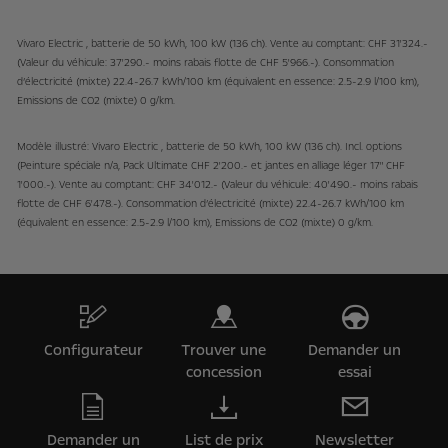
Vivaro Electric , batterie de 50 kWh, 100 kW (136 ch). Vente au comptant: CHF 31'324.-
(Valeur du véhicule: 37'290.- moins rabais flotte de CHF 5'966.-). Consommation
d’électricité (mixte) 22.4-26.7 kWh/100 km (équivalent en essence: 2.5-2.9 l/100 km),
Emissions de CO2 (mixte) 0 g/km.
Modèle illustré: Vivaro Electric , batterie de 50 kWh, 100 kW (136 ch). Incl. options
(Peinture spéciale n/a, Pack Ultimate CHF 2'200.- et jantes en alliage léger 17" CHF
1'000.-). Vente au comptant: CHF 34'012.- (Valeur du véhicule: 40'490.- moins rabais
flotte de CHF 6'478.-). Consommation d’électricité (mixte) 22.4-26.7 kWh/100 km
(équivalent en essence: 2.5-2.9 l/100 km), Emissions de CO2 (mixte) 0 g/km.
Configurateur
Trouver une
Demander un
concession
essai
Demander un
List de prix
Newsletter