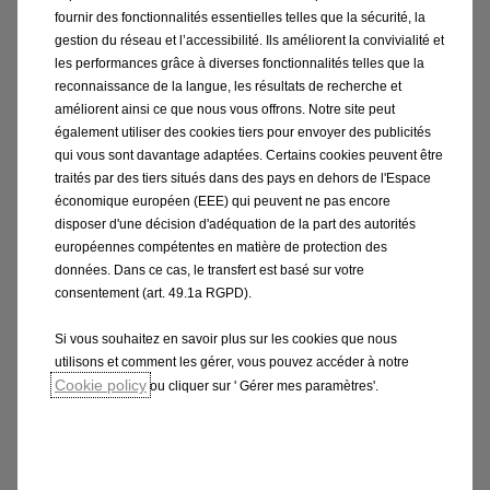
Climatisation manuelle
fournir des fonctionnalités essentielles telles que la sécurité, la
Lève-glaces électriques à l’arrière
gestion du réseau et l’accessibilité. Ils améliorent la convivialité et
les performances grâce à diverses fonctionnalités telles que la
MULTIMÉDIA ET NAVIGATION
reconnaissance de la langue, les résultats de recherche et
améliorent ainsi ce que nous vous offrons. Notre site peut
Ecran 3.5˝ dans le combiné d’instruments
également utiliser des cookies tiers pour envoyer des publicités
Multimedia Radio avec écran couleur 10˝ tactile &
qui vous sont davantage adaptées. Certains cookies peuvent être
Wireless Projection
traités par des tiers situés dans des pays en dehors de l'Espace
Opel Connect: Appel d’urgence et assistance de
économique européen (EEE) qui peuvent ne pas encore
localisatio
disposer d'une décision d'adéquation de la part des autorités
européennes compétentes en matière de protection des
Caractéristiques du modèle
données. Dans ce cas, le transfert est basé sur votre
consentement (art. 49.1a RGPD).
Si vous souhaitez en savoir plus sur les cookies que nous
CONSOMMATION WLTP
utilisons et comment les gérer, vous pouvez accéder à notre
Consommation, valeurs combinées (WLTP)
Cookie policy
ou cliquer sur ' Gérer mes paramètres'.
5.1 l/100km
Emissions de CO2 cycle mixte (WLTP)
116 g/km