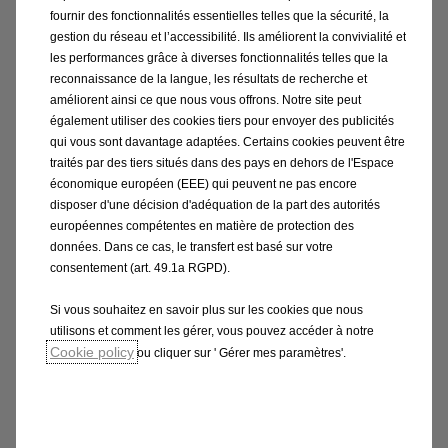
toute fluidité, pour un grand confort de conduite en
fournir des fonctionnalités essentielles telles que la sécurité, la
toutes circonstances. En outre, l’accélération
gestion du réseau et l’accessibilité. Ils améliorent la convivialité et
les performances grâce à diverses fonctionnalités telles que la
instantanée avec le moteur électrique te procure un
reconnaissance de la langue, les résultats de recherche et
plaisir de conduite inégalable. Tu vas adorer!
améliorent ainsi ce que nous vous offrons. Notre site peut
également utiliser des cookies tiers pour envoyer des publicités
qui vous sont davantage adaptées. Certains cookies peuvent être
traités par des tiers situés dans des pays en dehors de l'Espace
économique européen (EEE) qui peuvent ne pas encore
disposer d'une décision d'adéquation de la part des autorités
européennes compétentes en matière de protection des
données. Dans ce cas, le transfert est basé sur votre
consentement (art. 49.1a RGPD).
Conduite électrique en ville: sans
Si vous souhaitez en savoir plus sur les cookies que nous
émissions jusqu’à 30 km/h
utilisons et comment les gérer, vous pouvez accéder à notre
Cookie policy
ou cliquer sur ' Gérer mes paramètres'.
À allure lente jusqu’à 30 km/h, que ce soit en ville, au
moment de démarrer le matin ou lors de manœuvres
sur une place de stationnement, le moteur électrique