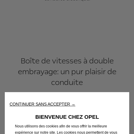
Boîte de vitesses à double
embrayage: un pur plaisir de
conduite
Dans un véhicule hybride, la consommation de
CONTINUER SANS ACCEPTER →
carburant et les performances sont optimisées grâce
à l’action combinée du moteur à essence et du
BIENVENUE CHEZ OPEL
moteur électrique. La boîte de vitesses électrique à
Nous utilisons des cookies afin de vous offrir la meilleure
double embrayage permet de changer de vitesse en
expérience sur notre site. Les cookies nous permettent de vous