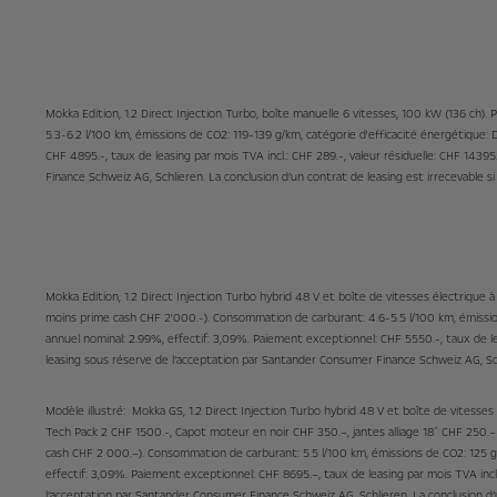
Mokka Edition, 1.2 Direct Injection Turbo, boîte manuelle 6 vitesses, 100 kW (136 ch)
5.3-6.2 l/100 km, émissions de CO2: 119-139 g/km, catégorie d'efficacité énergétique:
CHF 4895.-, taux de leasing par mois TVA incl.: CHF 289.-, valeur résiduelle: CHF 143
Finance Schweiz AG, Schlieren. La conclusion d’un contrat de leasing est irrecevable 
Mokka Edition, 1.2 Direct Injection Turbo hybrid 48 V et boîte de vitesses électrique
moins prime cash CHF 2'000.-). Consommation de carburant: 4.6-5.5 l/100 km, émission
annuel nominal: 2.99%, effectif: 3,09%. Paiement exceptionnel: CHF 5550.-, taux de le
leasing sous réserve de l’acceptation par Santander Consumer Finance Schweiz AG, Schl
Modèle illustré: Mokka GS, 1.2 Direct Injection Turbo hybrid 48 V et boîte de vitess
Tech Pack 2 CHF 1500.-, Capot moteur en noir CHF 350.–, jantes alliage 18˝ CHF 250.–
cash CHF 2 000.–). Consommation de carburant: 5.5 l/100 km, émissions de CO2: 125 g/
effectif: 3,09%. Paiement exceptionnel: CHF 8695.–, taux de leasing par mois TVA incl
l’acceptation par Santander Consumer Finance Schweiz AG, Schlieren. La conclusion d’u