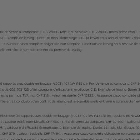
. Prix de vente au comptant: CHF 27'990.- (valeur du véhicule: CHF 29'990.- moins prime cash 
 D-E. Exemple de leasing: Durée: 36 mois, kilométrage: 10'000 km/an, taux annuel nominal: 2.99
95.-. Assurance casco complète obligatoire non comprise. Conditions de leasing sous réserve de
si elle entraîne le surendettement du preneur de leasing.
 à 6 rapports avec double embrayage (eDCT), 107 kW (145 ch). Prix de vente au comptant: CHF 30
s de CO2: 103-125 g/km, catégorie d'efficacité énergétique: C-D. Exemple de leasing: Durée: 
asing par mois TVA incl.: CHF 319.-, valeur résiduelle: CHF 15835.-. Assurance casco complète o
ieren. La conclusion d’un contrat de leasing est irrecevable si elle entraîne le surendetteme
es électrique à 6 rapports avec double embrayage (eDCT), 107 kW (145 ch). Incl. options (ReNew
 et Couleur extérieure Metallic CHF 900.–). Prix de vente au comptant: CHF 37 690.– (valeur 
km, catégorie d efficacité énergétique: D. Exemple de leasing: Durée: 36 mois, kilométrage: 1
.: CHF 379.–, valeur résiduelle: CHF 17464.–. Assurance casco complète obligatoire non compris
n contrat de leasing est irrecevable si elle entraîne le surendettement du preneur de leasing