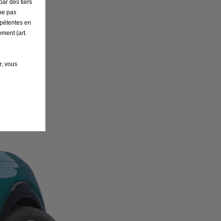
par des tiers
ne pas
mpétentes en
ement (art.
r, vous