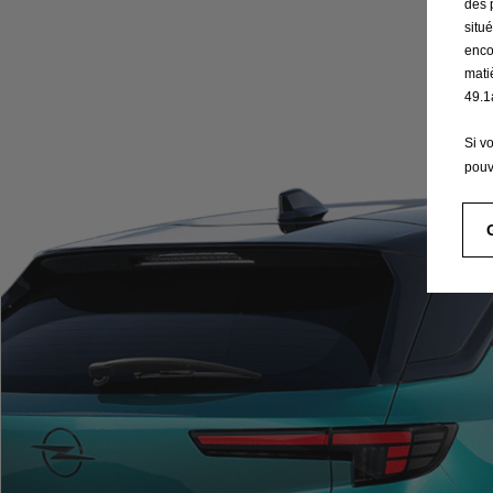
des 
situ
enco
mati
49.1
Si v
pouv