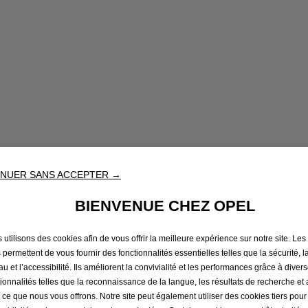
Opel Connected Servic
NUER SANS ACCEPTER →
BIENVENUE CHEZ OPEL
mble de fonctionnalités qui connectent ton téléphone à t
 utilisons des cookies afin de vous offrir la meilleure expérience sur notre site. Les
innovantes à la conduite, à l’entretien et à la sécurité.
 permettent de vous fournir des fonctionnalités essentielles telles que la sécurité, l
Ope
u et l’accessibilité. Ils améliorent la convivialité et les performances grâce à diver
tionnalités telles que la reconnaissance de la langue, les résultats de recherche et
Points forts
i ce que nous vous offrons. Notre site peut également utiliser des cookies tiers pou