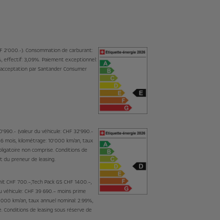
CHF 2'000.-). Consommation de carburant:
%, effectif: 3,09%. Paiement exceptionnel:
 l’acceptation par Santander Consumer
'990.- (valeur du véhicule: CHF 32'990.-
36 mois, kilométrage: 10'000 km/an, taux
bligatoire non comprise. Conditions de
nt du preneur de leasing.
Knit CHF 700.–,Tech Pack GS CHF 1400.–,
du véhicule: CHF 39 690.– moins prime
0 000 km/an, taux annuel nominal: 2.99%,
e. Conditions de leasing sous réserve de
.