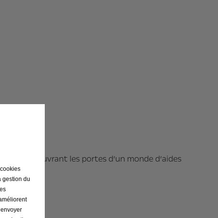
es
a voiture, ouvrant les portes d’un monde d’aides
 cookies
a gestion du
l informe sa nouvelle clientèle que pour les véhicules don
ses
 améliorent
r envoyer