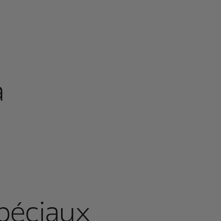
a
péciaux