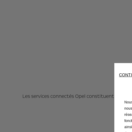
​
CONTI
Les services connectés Opel constituent un ense
Nous
nous
résea
fonc
ains