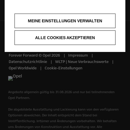
Opel auf
MEINE EINSTELLUNGEN VERWALTEN
Deutsch
ALLE COOKIES AKZEPTIEREN
Forever Forward © Opel 2026
Impressum
Datenschutzrichtlinie
WLTP | Neue Verbrauchswerte
Opel Worldwide
Cookie-Einstellungen
Angebote allgemein gültig bis 31.08.2026 und nur bei teilnehmenden
Opel Partnern.
Die abgebildete Ausstattung und Lackierung kann von den verfügbaren
Optionen abweichen. Der Inhalt entspricht dem Stand bei
Veröffentlichung. Irrtümer und Änderungen vorbehalten. Wir behalten
uns Änderungen von Konstruktion und Ausstattung vor. Alle