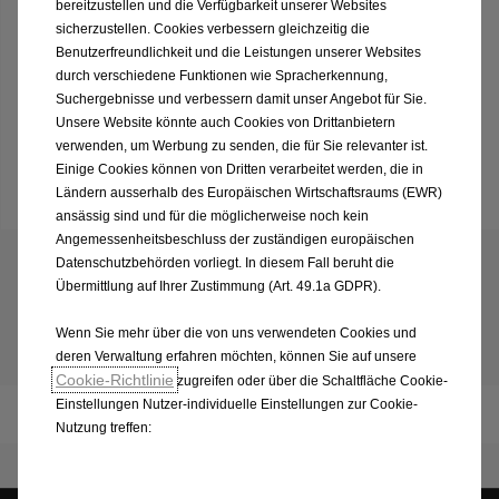
bereitzustellen und die Verfügbarkeit unserer Websites
Optionen
sicherzustellen. Cookies verbessern gleichzeitig die
Benutzerfreundlichkeit und die Leistungen unserer Websites
durch verschiedene Funktionen wie Spracherkennung,
Suchergebnisse und verbessern damit unser Angebot für Sie.
Unsere Website könnte auch Cookies von Drittanbietern
verwenden, um Werbung zu senden, die für Sie relevanter ist.
Formular wird geöffnet…
Einige Cookies können von Dritten verarbeitet werden, die in
Bitte warte einen kleinen Moment…
Ländern ausserhalb des Europäischen Wirtschaftsraums (EWR)
ansässig sind und für die möglicherweise noch kein
Angemessenheitsbeschluss der zuständigen europäischen
Datenschutzbehörden vorliegt. In diesem Fall beruht die
Übermittlung auf Ihrer Zustimmung (Art. 49.1a GDPR).
Wenn Sie mehr über die von uns verwendeten Cookies und
Neuer Astra Sports Tourer
deren Verwaltung erfahren möchten, können Sie auf unsere
Cookie-Richtlinie
zugreifen oder über die Schaltfläche Cookie-
Einstellungen Nutzer-individuelle Einstellungen zur Cookie-
Broschüre & Preisliste
Nutzung treffen: