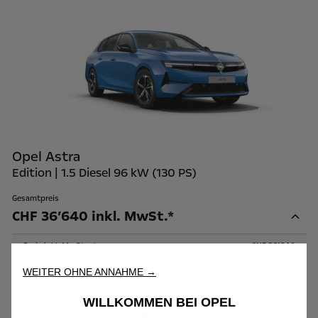
Opel Astra
Edition | 1.5 Diesel 96 kW (130 PS)
Gesamtpreis
CHF 36’640 inkl. MwSt.*
Preis inkl. MwSt. ohne
CHF 36’640
Optionen
WEITER OHNE ANNAHME →
Wir verwenden Cookies, um Ihnen das bestmögliche Erlebnis auf
Personalisierung
CHF 0
unserer Website zu bieten. Cookies ermöglichen es uns, Ihnen
Optionale Ausstattungen
CHF 0
WILLKOMMEN BEI OPEL
Kernfunktionalitäten wie Sicherheit, Netzwerkmanagement
Gesamtbetrag aller
CHF 0