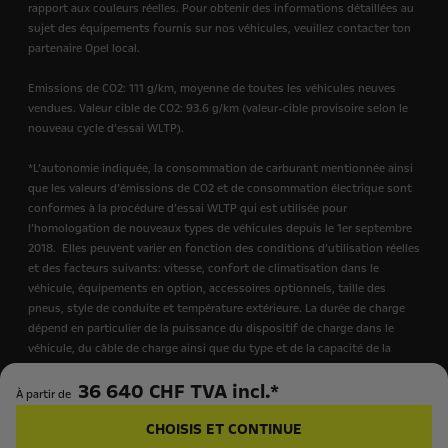
rapport aux couleurs réelles. Pour obtenir des informations détaillées au
sujet des équipements fournis sur nos véhicules, veuillez contacter ton
partenaire Opel local.
Emissions de CO2: 111 g/km, moyenne de toutes les véhicules neuves
vendues. Valeur cible de CO2: 93.6 g/km (valeur-cible provisoire selon le
nouveau cycle d’essai WLTP).
*L’autonomie indiquée, la consommation de carburant mentionnée ainsi
que les valeurs d’émissions de CO2 et de consommation électrique sont
conformes à la procédure d’essai WLTP qui est utilisée pour
l’homologation de nouveaux types de véhicules depuis le 1er septembre
2018.
Elles peuvent varier en fonction des conditions d’utilisation réelles
et des facteurs suivants: vitesse, confort de climatisation dans le
véhicule, équipements en option, accessoires optionnels, taille des
pneus, style de conduite et température extérieure. La durée de charge
dépend en particulier de la puissance du dispositif de charge dans le
véhicule, du câble de charge ainsi que du type et de la capacité de la
station de charge utilisée.
36 640 CHF TVA incl.*
À partir de
Clique ici pour plus d'informations sur la procédure d’essai WLTP.
CHOISIS ET CONTINUE