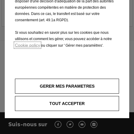
disposer d'une décision d'adéquation de la part des autorités
43 580 CHF TVA incl.*
européennes compétentes en matière de protection des
À partir de
données. Dans ce cas, le transfert est basé sur votre
Afficher les équipements
consentement (art. 49.1a RGPD).
Si vous souhaitez en savoir plus sur les cookies que nous
utilisons et comment les gérer, vous pouvez accéder à notre
Cookie policy
ou cliquer sur ' Gérer mes paramètres'.
Nouvelle Astra Sports Tourer
Aperçu
GERER MES PARAMETRES
Brochure & liste de prix
TOUT ACCEPTER
Suis-nous sur