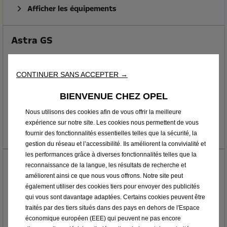
Afficher les équipements
Astra GS
Les points forts :
CONTINUER SANS ACCEPTER →
Rétroviseur extérieur - rabattable électriquement
Climatisation automatique bizone
BIENVENUE CHEZ OPEL
Nous utilisons des cookies afin de vous offrir la meilleure
39 740 CHF TVA incl.*
À partir de
expérience sur notre site. Les cookies nous permettent de vous
Afficher les équipements
fournir des fonctionnalités essentielles telles que la sécurité, la
gestion du réseau et l’accessibilité. Ils améliorent la convivialité et
les performances grâce à diverses fonctionnalités telles que la
Astra Ultimate
reconnaissance de la langue, les résultats de recherche et
améliorent ainsi ce que nous vous offrons. Notre site peut
Les points forts :
également utiliser des cookies tiers pour envoyer des publicités
qui vous sont davantage adaptées. Certains cookies peuvent être
Rétroviseur extérieur - rabattable électriquement
traités par des tiers situés dans des pays en dehors de l'Espace
Climatisation automatique bizone
économique européen (EEE) qui peuvent ne pas encore