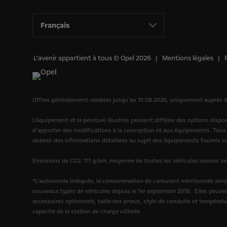
Français
L'avenir appartient à tous © Opel 2026
Mentions légales
Offres généralement valables jusquʻau 31.08.2026, uniquement auprès de
L'équipement et la peinture illustrés peuvent différer des options dis
d’apporter des modifications à la conception et aux équipements. Tous 
obtenir des informations détaillées au sujet des équipements fournis sur
Emissions de CO2: 111 g/km, moyenne de toutes les véhicules neuves vend
*L’autonomie indiquée, la consommation de carburant mentionnée ainsi 
nouveaux types de véhicules depuis le 1er septembre 2018.
Elles peuven
accessoires optionnels, taille des pneus, style de conduite et températu
capacité de la station de charge utilisée.