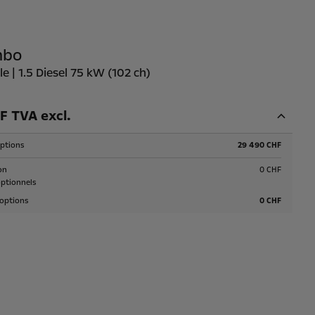
mbo
e | 1.5 Diesel 75 kW (102 ch)
F TVA excl.
options
29 490 CHF
on
0 CHF
ptionnels
 options
0 CHF