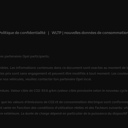
Politique de confidentialité
WLTP | nouvelles données de consommatio
s partenaires Opel participants.
ponibles. Les informations contenues dans ce document sont exactes au moment de la
les prix sont sans engagement et peuvent être modifiés à tout moment. Les couleurs
 nos véhicules, veuillez contacter ton partenaire Opel local.
ues. Valeur cible de CO2: 93.6 g/km (valeur-cible provisoire selon le nouveau cycle
que les valeurs d’émissions de CO2 et de consommation électrique sont conformes à
t varier en fonction des conditions d’utilisation réelles et des facteurs suivants: v
re extérieure. La durée de charge dépend en particulier de la puissance du dispositif 