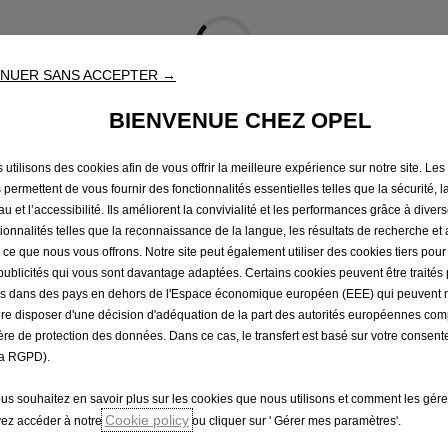
NUER SANS ACCEPTER →
Ouverture du formulaire
BIENVENUE CHEZ OPEL
Merci de patienter quelques secondes…
 utilisons des cookies afin de vous offrir la meilleure expérience sur notre site. Les
 permettent de vous fournir des fonctionnalités essentielles telles que la sécurité, l
Mentions légales
u et l’accessibilité. Ils améliorent la convivialité et les performances grâce à diver
tionnalités telles que la reconnaissance de la langue, les résultats de recherche et
es,
détails
d'équipement
ou
couleurs
de
peinture
peuvent
être
temporairement
indi
i ce que nous vous offrons. Notre site peut également utiliser des cookies tiers pou
on
pour
de
plus
amples
informations
utiles.
publicités qui vous sont davantage adaptées. Certains cookies peuvent être traités 
mation
et
d'émission
de
CO2
indiquées
ont
été
déterminées
conformément
au
règl
és dans des pays en dehors de l'Espace économique européen (EEE) qui peuvent 
u
règlement
(UE)
n°
2017/1151
selon
la
procédure
de
mesure
WLTP
(Worldwide
harmo
re disposer d'une décision d'adéquation de la part des autorités européennes co
tir
la
comparabilité
avec
d'autres
véhicules.
ère de protection des données. Dans ce cas, le transfert est basé sur votre consent
mmation
et
aux
émissions
ne
se
rapportent
pas
à
un
seul
véhicule
et
ne
font
pas
par
aison
entre
les
différents
types
de
véhicules.
a RGPD).
ous souhaitez en savoir plus sur les cookies que nous utilisons et comment les gére
Cookie policy
ez accéder à notre
ou cliquer sur ' Gérer mes paramètres'.