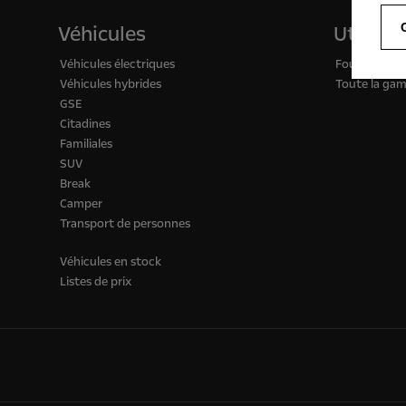
Véhicules
Utilitai
Véhicules électriques
Fourgons
Véhicules hybrides
Toute la gam
GSE
Citadines
Familiales
SUV
Break
Camper
Transport de personnes
Véhicules en stock
Listes de prix