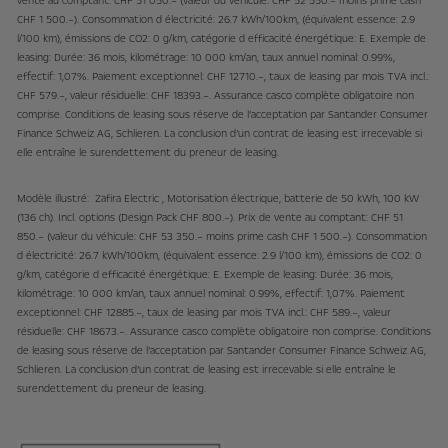
vente au comptant: CHF 51 050.– (valeur du véhicule: CHF 52 550.– moins prime cash
CHF 1 500.–). Consommation d électricité: 26.7 kWh/100km, (équivalent essence: 2.9
l/100 km), émissions de CO2: 0 g/km, catégorie d efficacité énergétique: E. Exemple de
leasing: Durée: 36 mois, kilométrage: 10 000 km/an, taux annuel nominal: 0.99%,
effectif: 1,07%. Paiement exceptionnel: CHF 12710.–, taux de leasing par mois TVA incl.:
CHF 579.–, valeur résiduelle: CHF 18393.–. Assurance casco complète obligatoire non
comprise. Conditions de leasing sous réserve de l’acceptation par Santander Consumer
Finance Schweiz AG, Schlieren. La conclusion d’un contrat de leasing est irrecevable si
elle entraîne le surendettement du preneur de leasing.
Modèle illustré: Zafira Electric , Motorisation électrique, batterie de 50 kWh, 100 kW
(136 ch). Incl. options (Design Pack CHF 800.–). Prix de vente au comptant: CHF 51
850.– (valeur du véhicule: CHF 53 350.– moins prime cash CHF 1 500.–). Consommation
d électricité: 26.7 kWh/100km, (équivalent essence: 2.9 l/100 km), émissions de CO2: 0
g/km, catégorie d efficacité énergétique: E. Exemple de leasing: Durée: 36 mois,
kilométrage: 10 000 km/an, taux annuel nominal: 0.99%, effectif: 1,07%. Paiement
exceptionnel: CHF 12885.–, taux de leasing par mois TVA incl.: CHF 589.–, valeur
résiduelle: CHF 18673.–. Assurance casco complète obligatoire non comprise. Conditions
de leasing sous réserve de l’acceptation par Santander Consumer Finance Schweiz AG,
Schlieren. La conclusion d’un contrat de leasing est irrecevable si elle entraîne le
surendettement du preneur de leasing.