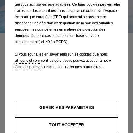
qui vous sont davantage adaptées. Certains cookies peuvent être
traités par des tiers situés dans des pays en dehors de l'Espace
économique européen (EEE) qui peuvent ne pas encore
disposer d'une décision d'adéquation de la part des autorités
européennes compétentes en matière de protection des
données. Dans ce cas, le transfert est basé sur votre
consentement (art. 49.1a RGPD).
Sécurité et assistance à la conduite
Si vous souhaitez en savoir plus sur les cookies que nous
utilisons et comment les gérer, vous pouvez accéder à notre
Sécurité avant tout
Cookie policy
ou cliquer sur ' Gérer mes paramètres'.
Pour que tu mènes tes amis et ta famille à
destination en toute sécurité, le nouveau Zafira
Electric regorge de solutions innovantes qui facilitent
la conduite et assurent une meilleure protection sur
la route.
GERER MES PARAMETRES
TOUT ACCEPTER
En savoir plus