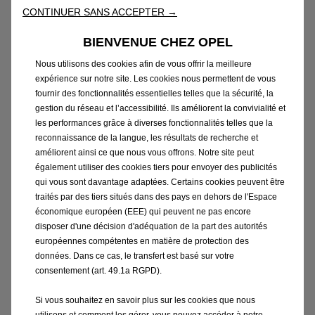
puisses continuer ton voyage lorsque ton véhicule
CONTINUER SANS ACCEPTER →
reste immobilisé par une panne couverte par la
garantie contractuelle Opel ou par un contrat de
BIENVENUE CHEZ OPEL
service Opel, ou, si ce n’est pas le cas, s’occupe de te
Nous utilisons des cookies afin de vous offrir la meilleure
permettre de continuer ton voyage ou de rentrer
expérience sur notre site. Les cookies nous permettent de vous
chez toi, à tes frais. Si un véhicule de remplacement
fournir des fonctionnalités essentielles telles que la sécurité, la
gestion du réseau et l’accessibilité. Ils améliorent la convivialité et
est mis à ta disposition, il correspond à la même
les performances grâce à diverses fonctionnalités telles que la
catégorie ou à la catégorie inférieure que ton
reconnaissance de la langue, les résultats de recherche et
véhicule, en fonction des disponibilités locales, pour la
améliorent ainsi ce que nous vous offrons. Notre site peut
durée de la réparation et sans équipements spéciaux.
également utiliser des cookies tiers pour envoyer des publicités
qui vous sont davantage adaptées. Certains cookies peuvent être
Tu dois rendre le véhicule de remplacement à
traités par des tiers situés dans des pays en dehors de l'Espace
l’endroit où tu l’a récupéré.
économique européen (EEE) qui peuvent ne pas encore
Si le problème ne peut pas être résolu le jour même,
disposer d'une décision d'adéquation de la part des autorités
les prestations suivantes sont à ta disposition:
européennes compétentes en matière de protection des
données. Dans ce cas, le transfert est basé sur votre
Un véhicule de remplacement aux conditions
consentement (art. 49.1a RGPD).
citées ci-dessus pour quatre jours maximum ou
Un hébergement sur place dans un hôtel 3 étoiles
Si vous souhaitez en savoir plus sur les cookies que nous
avec petit-déjeuner, pour quatre nuitées maximum
utilisons et comment les gérer, vous pouvez accéder à notre